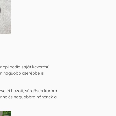
z epi pedig saját keverésű
után nagyobb cserépbe is
levelet hozott, sürgősen karóra
lenne és nagyobbra nőnének a