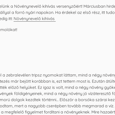
 velünk a Növénynevelő kihívás versenyzőiért! Márciusban hird
yal a forró nyári napokon. Ha érdekel az első rész, itt tudo
dig itt:
Növénynevelő kihívás
ámolókat!
l a zebralevélen tripsz nyomokat láttam, mind a négy növén
zés már bejött korábban is, ezt tettem most is. Ezután átü
tték előző helyüket. Ez igaz is volt, mind a négy növény gyö
ények földigényeinek, mind a négy növény jó vízáteresztő fö
omorú dolgok kezdtek történni... Először a borsóka szárai k
kodtam, mert a nagyobb cserépben tovább megmarad a víz.
m a megfelelő figyelmet fordítani a növényeknek. Mire haz