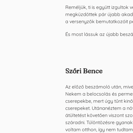
Reméljük, ti is együtt izgultok
megküzdöttek pár újabb akadáll
a versenyzők bemutatkozóit pe
És most lássuk az újabb besz
Szőri Bence
Az előző beszámoló után, mive
Nekem a belocsolás és permete
cserepekbe, mert úgy tűnt kinő
cserepeket. Utánanéztem a növ
átültetést követően viszont sz
száradni. Túlöntözésre gyana
voltam otthon, így nem tudta