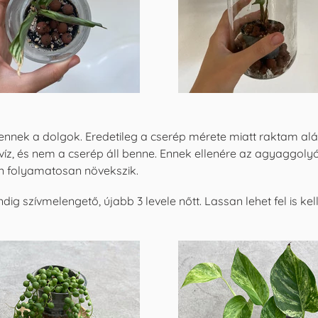
mennek a dolgok. Eredetileg a cserép mérete miatt raktam al
 víz, és nem a cserép áll benne. Ennek ellenére az agyaggolyó
en folyamatosan növekszik.
g szívmelengető, újabb 3 levele nőtt. Lassan lehet fel is kel