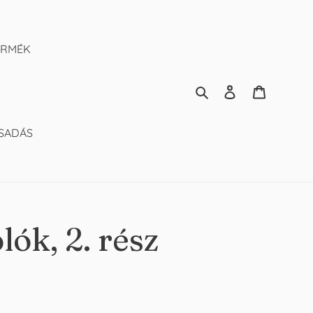
ERMÉK
Keresés
Kosár
SADÁS
ók, 2. rész