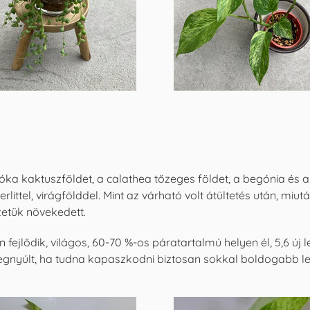
óka kaktuszföldet, a calathea tőzeges földet, a begónia és a
erlittel, virágfölddel. Mint az várható volt átültetés után, mi
zetük növekedett.
 fejlődik, világos, 60-70 %-os páratartalmú helyen él, 5,6 új 
gnyúlt, ha tudna kapaszkodni biztosan sokkal boldogabb 