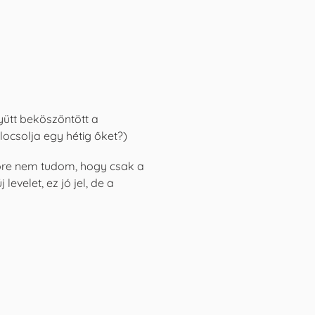
yütt beköszöntött a
locsolja egy hétig őket?)
lőre nem tudom, hogy csak a
evelet, ez jó jel, de a