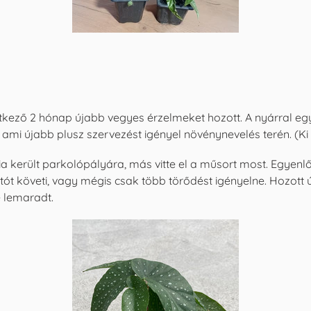
etkező 2 hónap újabb vegyes érzelmeket hozott. A nyárral eg
ami újabb plusz szervezést igényel növénynevelés terén. (Ki 
 került parkolópályára, más vitte el a műsort most. Egyen
ót követi, vagy mégis csak több törődést igényelne. Hozott új l
 lemaradt.