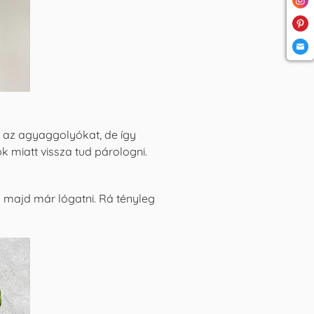
á az agyaggolyókat, de így
k miatt vissza tud párologni.
l majd már lógatni. Rá tényleg