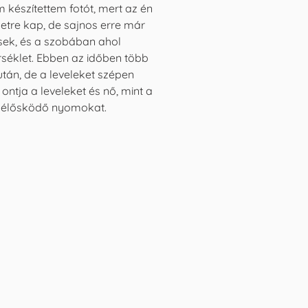
em készítettem fotót, mert az én
etre kap, de sajnos erre már
sek, és a szobában ahol
rséklet. Ebben az időben több
után, de a leveleket szépen
ntja a leveleket és nő, mint a
s élősködő nyomokat.