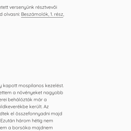
etett versenyünk résztvevői
d olvasni:
Beszámolók, 1. rész
,
y kapott mospilanos kezelést.
ltettem a növényeket nagyobb
kerei behálózták már a
ldkeverékbe került. Az
ezdtek el összefonnyadni majd
 Ezután három hétig nem
aértem a borsóka majdnem