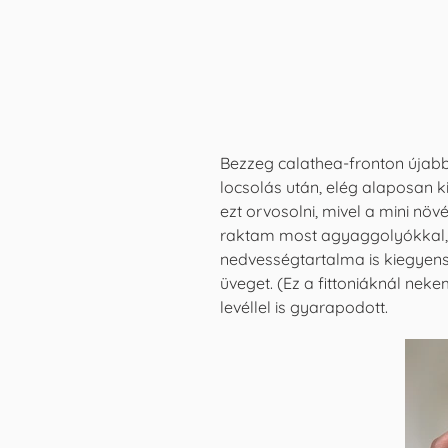
Bezzeg calathea-fronton újabb
locsolás után, elég alaposan k
ezt orvosolni, mivel a mini nö
raktam most agyaggolyókkal, r
nedvességtartalma is kiegyen
üveget. (Ez a fittoniáknál nek
levéllel is gyarapodott.