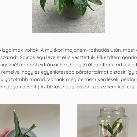
 izgalmak voltak. A múltkori majdnem-rothadás után, most vé
iszáradt. Sajnos egy levelét el is vesztettük. Elkezdtem gon
vényeknél alapból extrán nehéz, hogy jó állapotban tartsuk a
emélve, hogy ez egyenletesebb páratartalmat biztosít, így t
súlyozottabb marad. Vannak még bennem kérdések, például,
em nagyon bevált.) Az biztos, hogy lassan szereznem kell egy