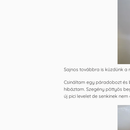
Sajnos továbbra is küzdünk a 
Csináltam egy páradobozt és b
hibáztam. Szegény pöttyös begó
új pici levelet de senkinek ne