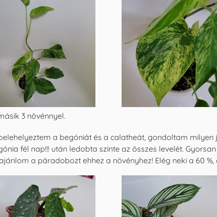
másik 3 növénnyel.
elehelyeztem a begóniát és a calatheát, gondoltam milyen j
nia fél nap!!! után ledobta szinte az összes levelét. Gyorsa
m ajánlom a páradobozt ehhez a növényhez! Elég neki a 60 %, o