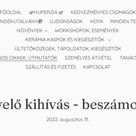
FŐOLDAL
🌿HUPERZIA 🌿
KEDVEZMÉNYES CSOMAGOK
ÁNDÉKUTALVÁNY🎁
ÚJDONSÁGOK
HOYA
MINDEN T
NÖVÉNYEK
WORKSHOPOK, ESEMÉNYEK
KERÁMIA KASPÓK ÉS KIEGÉSZÍTŐK
ÜLTETŐKÖZEGEK, TÁPOLDATOK, KIEGÉSZÍTŐK
OS CIKKEK, ÚTMUTATÓK
SZEMÉLYES ÁTVÉTEL
TANÁC
SZÁLLÍTÁS ÉS FIZETÉS
KAPCSOLAT
lő kihívás - beszámol
2022. augusztus 31.