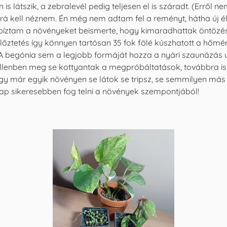
n is látszik, a zebralevél pedig teljesen el is száradt. (Erről n
rá kell néznem. Én még nem adtam fel a reményt, hátha új él
rábíztam a növényeket beismerte, hogy kimaradhattak öntözé
lőztetés így könnyen tartósan 35 fok fölé kúszhatott a hőmé
k. A begónia sem a legjobb formáját hozza a nyári szaunázás 
llenben meg se kottyantak a megpróbáltatások, továbbra is o
 már egyik növényen se látok se tripsz, se semmilyen má
p sikeresebben fog telni a növények szempontjából!