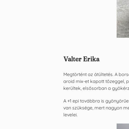
Valter Erika
Megtörtént az átültetés.
A bors
aroid mix-et kapott tőzeggel, p
kerültek, elsősorban a gyökér
A +1 epi továbbra is gyönyörűen
van szüksége, mert nagyon me
levelei.