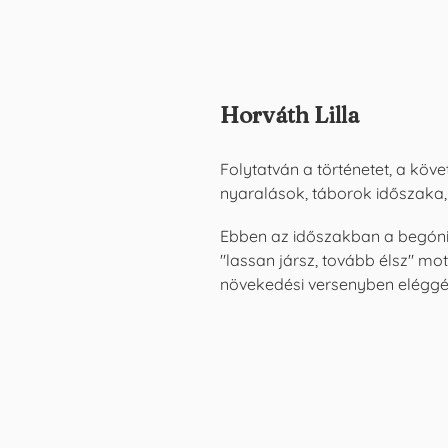
Horváth Lilla
Folytatván a történetet, a köv
nyaralások, táborok időszaka, 
Ebben az időszakban a begónia
"lassan jársz, tovább élsz" mott
növekedési versenyben eléggé