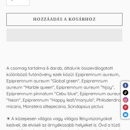
HOZZÁADÁS A KOSÁRHOZ
A
termék
felvéve
a
A csomag tartalma 6 darab, általunk összeválogatott
kosárba
különböző futónövény ezek közül: Epipremnum aureum,
Epipremnum aureum "Global green", Epipremnum
aureum "Marble queen", Epipremnum aureum "Njoy",
Epipremnum pinnatum "Cebu blue", Epipremnum aureum
"Neon", Epipremnum "Happy leaf/manjula", Philodendron
micans, Monstera siltepecana, Scindapsus pictus
☀
A közepesen világos vagy világos fényviszonyokat
kedveli, de elviseli az árnyékosabb helyeket is. Óvd a tűző