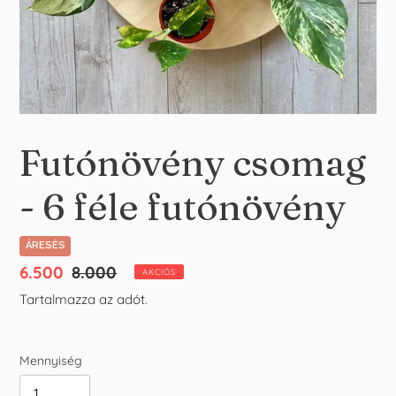
Futónövény csomag
- 6 féle futónövény
ÁRESÉS
Akciós
6.500
Normál
8.000
AKCIÓS
ár
ár
Tartalmazza az adót.
Mennyiség