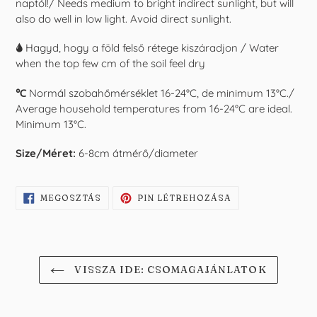
naptól!/ Needs medium to bright indirect sunlight, but will
also do well in low light. Avoid direct sunlight.
🌢
Hagyd, hogy a föld felső rétege kiszáradjon / Water
when the top few cm of the soil feel dry
℃
Normál szobahőmérséklet 16-24°C, de minimum 13°C./
Average household temperatures from 16-24°C are ideal.
Minimum 13°C.
Size/Méret:
6-8cm átmérő/diameter
OSZD
KÉSZÍTS
MEGOSZTÁS
PIN LÉTREHOZÁSA
MEG
PINT
A
A
FACEBOOKON
PINTERESTEN
VISSZA IDE: CSOMAGAJÁNLATOK