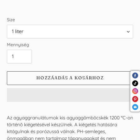
Size
Mennyiség
HOZZÁADÁS A KOSÁRHOZ
A
termék
Az agyaggranulátumok
kis agyaggömböcskék 1200 °C-on
felvéve
történő kiégetésével készülnek. A kiégetés hatására
a
kitágulnak és porózussá válnak.
PH-semleges,
kosárba
önmagában nem tartalmaz tápanyagokat és nem