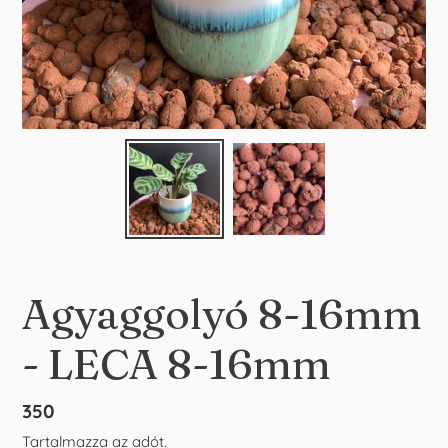
Agyaggolyó 8-16mm
- LECA 8-16mm
Normál
350
ár
Tartalmazza az adót.