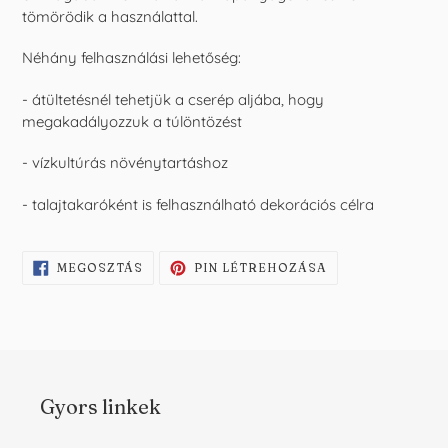
tömörödik a használattal.
Néhány felhasználási lehetőség:
- átültetésnél tehetjük a cserép aljába, hogy
megakadályozzuk a túlöntözést
- vízkultúrás növénytartáshoz
- talajtakaróként is felhasználható dekorációs célra
OSZD
KÉSZÍTS
MEGOSZTÁS
PIN LÉTREHOZÁSA
MEG
PINT
A
A
FACEBOOKON
PINTERESTEN
Gyors linkek