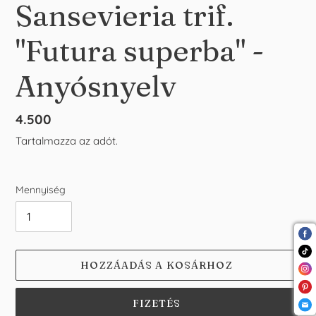
Sansevieria trif.
"Futura superba" -
Anyósnyelv
Normál
4.500
ár
Tartalmazza az adót.
Mennyiség
HOZZÁADÁS A KOSÁRHOZ
FIZETÉS