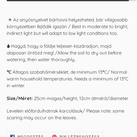
A
termék
☀ Az anyósnyelvet bárhova helyezheted, bár világosabb
felvéve
környezetben fejlődik igazán / Best in moderate to bright,
a
indirect light but will adapt to low light conditions too.
kosárba
🌢 Hagyd, hogy a földje teljesen kiszáradjon, majd
alaposan öntözd meg! /Allow the soil to dry out before
watering, then water thoroughly.
℃
Átlagos szobahőmérséklet, de minimum 13
°
C/ Normal
warm household temperatures. Needs a minimum of 13°C
in winter.
Size/Méret:
25cm magas/height, 12cm átmérő/diameter
Levelein előfordulhatnak karcolások/ Please note: some
scaring may occur on the leaves.
OSZD
KÉSZÍTS
MEGOSZTÁS
PIN LÉTREHOZÁSA